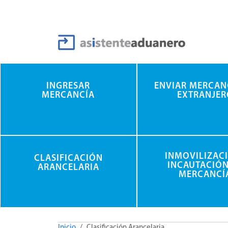
Pasar al contenido principal
INGRESAR
ENVIAR MERCAN
MERCANCÍA
EXTRANJER
INMOVILIZAC
CLASIFICACIÓN
INCAUTACIÓN
ARANCELARIA
MERCANCÍ
Inicio
Clasificación Arancelaria