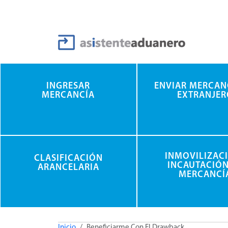
Pasar al contenido principal
INGRESAR
ENVIAR MERCAN
MERCANCÍA
EXTRANJER
INMOVILIZAC
CLASIFICACIÓN
INCAUTACIÓN
ARANCELARIA
MERCANCÍ
Inicio
Beneficiarme Con El Drawback