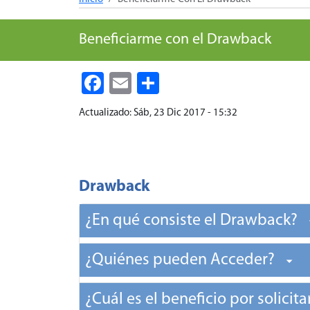
Beneficiarme con el Drawback
Facebook
Email
Share
Actualizado:
Sáb, 23 Dic 2017 - 15:32
Drawback
¿En qué consiste el Drawback?
¿Quiénes pueden Acceder?
¿Cuál es el beneficio por solicit