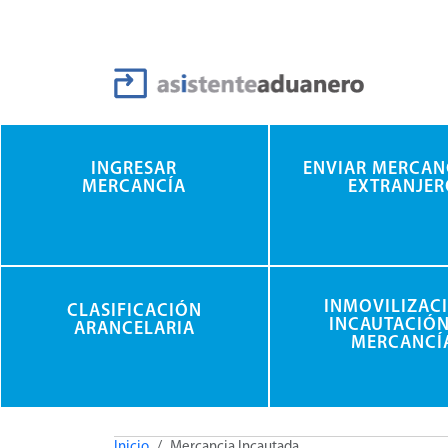
Pasar al contenido principal
INGRESAR
ENVIAR MERCAN
MERCANCÍA
EXTRANJER
INMOVILIZAC
CLASIFICACIÓN
INCAUTACIÓN
ARANCELARIA
MERCANCÍ
Inicio
Mercancia Incautada