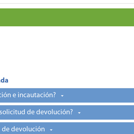
ada
ción e incautación?
 solicitud de devolución?
ud de devolución